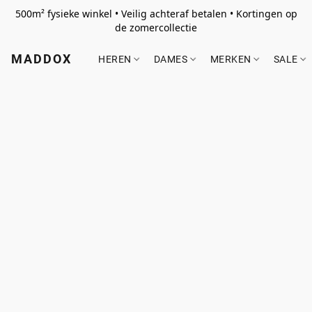
500m² fysieke winkel • Veilig achteraf betalen • Kortingen op
de zomercollectie
MADDOX
HEREN
DAMES
MERKEN
SALE