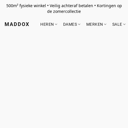
500m² fysieke winkel • Veilig achteraf betalen • Kortingen op
de zomercollectie
MADDOX
HEREN
DAMES
MERKEN
SALE