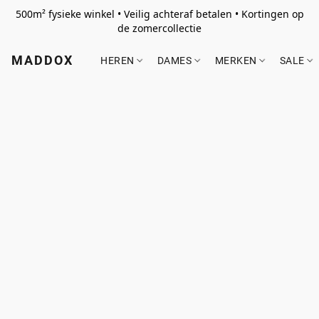
500m² fysieke winkel • Veilig achteraf betalen • Kortingen op
de zomercollectie
MADDOX
HEREN
DAMES
MERKEN
SALE