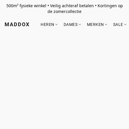
500m² fysieke winkel • Veilig achteraf betalen • Kortingen op
de zomercollectie
MADDOX
HEREN
DAMES
MERKEN
SALE