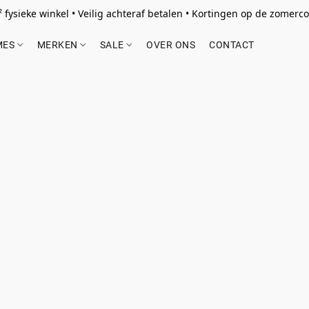
 fysieke winkel • Veilig achteraf betalen • Kortingen op de zomercol
MES
MERKEN
SALE
OVER ONS
CONTACT