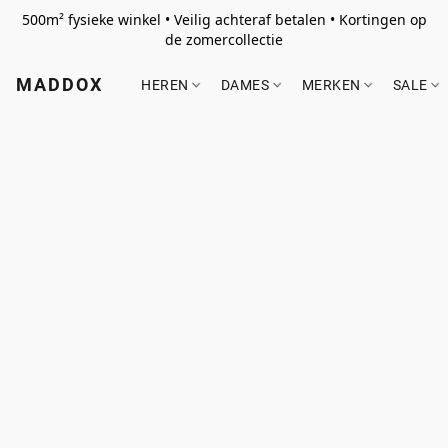
500m² fysieke winkel • Veilig achteraf betalen • Kortingen op
de zomercollectie
MADDOX
HEREN
DAMES
MERKEN
SALE