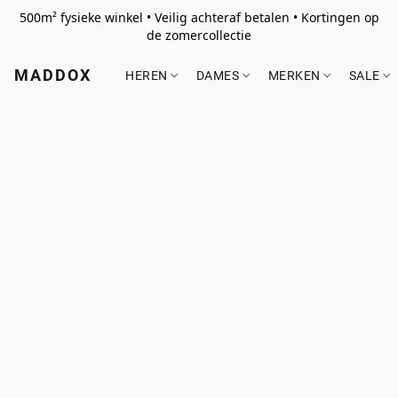
500m² fysieke winkel • Veilig achteraf betalen • Kortingen op
de zomercollectie
MADDOX
HEREN
DAMES
MERKEN
SALE