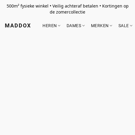
500m² fysieke winkel • Veilig achteraf betalen • Kortingen op
de zomercollectie
MADDOX
HEREN
DAMES
MERKEN
SALE