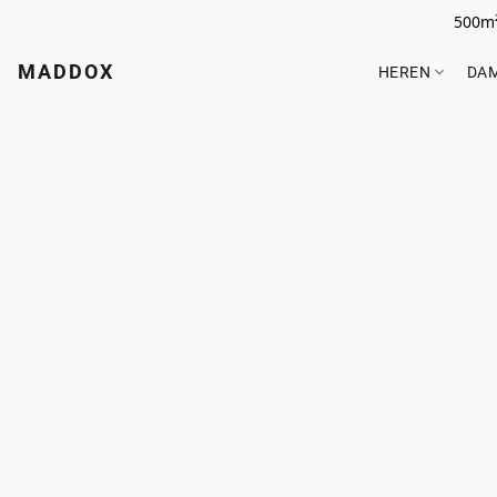
500m²
MADDOX
HEREN
DA