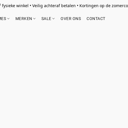
 fysieke winkel • Veilig achteraf betalen • Kortingen op de zomercol
MES
MERKEN
SALE
OVER ONS
CONTACT