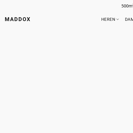
500m²
MADDOX
HEREN
DA