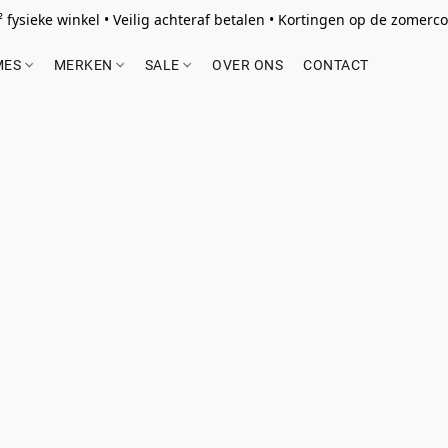
 fysieke winkel • Veilig achteraf betalen • Kortingen op de zomercol
MES
MERKEN
SALE
OVER ONS
CONTACT