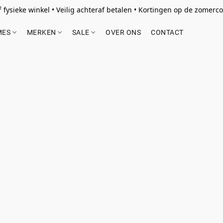
 fysieke winkel • Veilig achteraf betalen • Kortingen op de zomercol
MES
MERKEN
SALE
OVER ONS
CONTACT