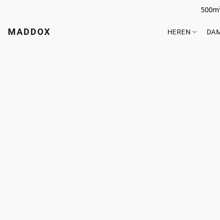
500m²
MADDOX
HEREN
DA