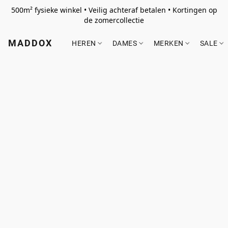
500m² fysieke winkel • Veilig achteraf betalen • Kortingen op
de zomercollectie
MADDOX
HEREN
DAMES
MERKEN
SALE