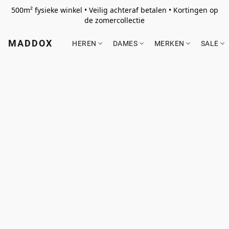
500m² fysieke winkel • Veilig achteraf betalen • Kortingen op
de zomercollectie
MADDOX
HEREN
DAMES
MERKEN
SALE