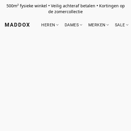
500m² fysieke winkel • Veilig achteraf betalen • Kortingen op
de zomercollectie
MADDOX
HEREN
DAMES
MERKEN
SALE