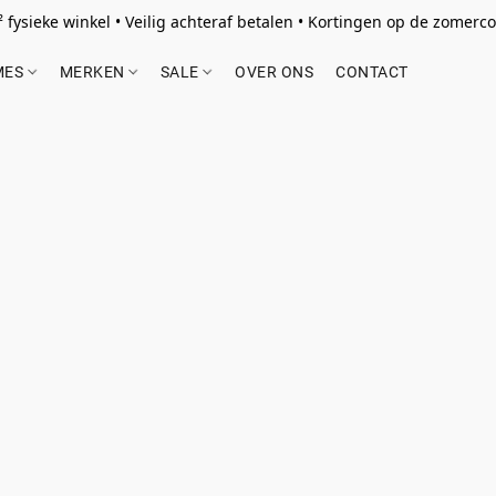
 fysieke winkel • Veilig achteraf betalen • Kortingen op de zomercol
MES
MERKEN
SALE
OVER ONS
CONTACT