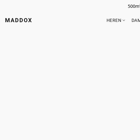
500m²
MADDOX
HEREN
DA