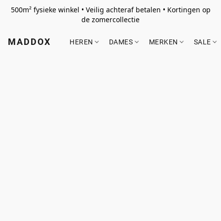
500m² fysieke winkel • Veilig achteraf betalen • Kortingen op
de zomercollectie
MADDOX
HEREN
DAMES
MERKEN
SALE