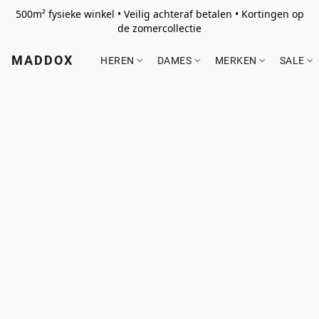
500m² fysieke winkel • Veilig achteraf betalen • Kortingen op
de zomercollectie
MADDOX
HEREN
DAMES
MERKEN
SALE