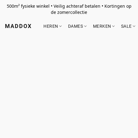
500m² fysieke winkel • Veilig achteraf betalen • Kortingen op
de zomercollectie
MADDOX
HEREN
DAMES
MERKEN
SALE