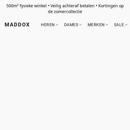
500m² fysieke winkel • Veilig achteraf betalen • Kortingen op
de zomercollectie
MADDOX
HEREN
DAMES
MERKEN
SALE