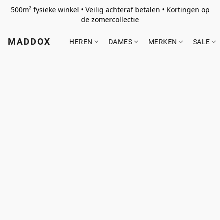
500m² fysieke winkel • Veilig achteraf betalen • Kortingen op
de zomercollectie
MADDOX
HEREN
DAMES
MERKEN
SALE