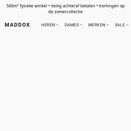
500m² fysieke winkel • Veilig achteraf betalen • Kortingen op
de zomercollectie
MADDOX
HEREN
DAMES
MERKEN
SALE