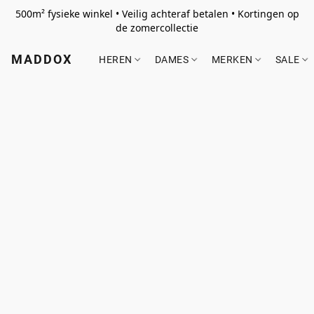
500m² fysieke winkel • Veilig achteraf betalen • Kortingen op
de zomercollectie
MADDOX
HEREN
DAMES
MERKEN
SALE