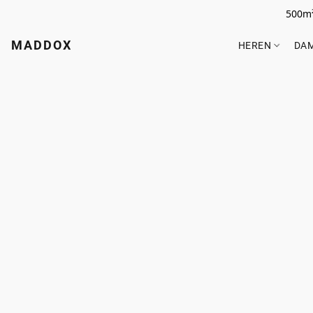
500m²
MADDOX
HEREN
DA