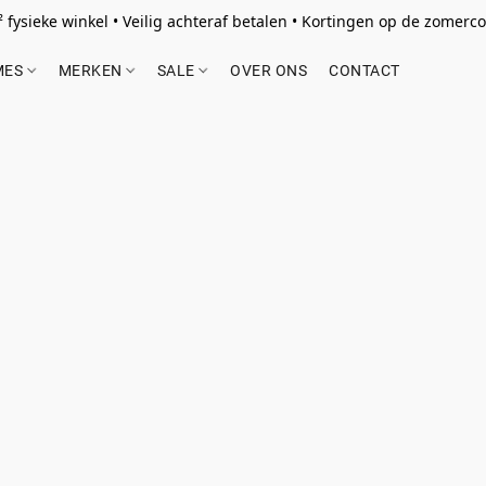
 fysieke winkel • Veilig achteraf betalen • Kortingen op de zomercol
MES
MERKEN
SALE
OVER ONS
CONTACT