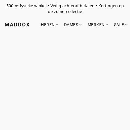
500m² fysieke winkel • Veilig achteraf betalen • Kortingen op
de zomercollectie
MADDOX
HEREN
DAMES
MERKEN
SALE