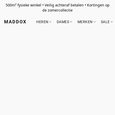
500m² fysieke winkel • Veilig achteraf betalen • Kortingen op
de zomercollectie
MADDOX
HEREN
DAMES
MERKEN
SALE