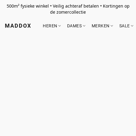
500m² fysieke winkel • Veilig achteraf betalen • Kortingen op
de zomercollectie
MADDOX
HEREN
DAMES
MERKEN
SALE