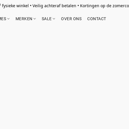
 fysieke winkel • Veilig achteraf betalen • Kortingen op de zomercol
MES
MERKEN
SALE
OVER ONS
CONTACT