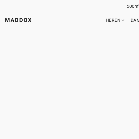
500m²
MADDOX
HEREN
DA