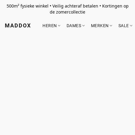
500m² fysieke winkel • Veilig achteraf betalen • Kortingen op
de zomercollectie
MADDOX
HEREN
DAMES
MERKEN
SALE