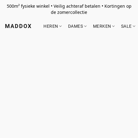
500m² fysieke winkel • Veilig achteraf betalen • Kortingen op
de zomercollectie
MADDOX
HEREN
DAMES
MERKEN
SALE