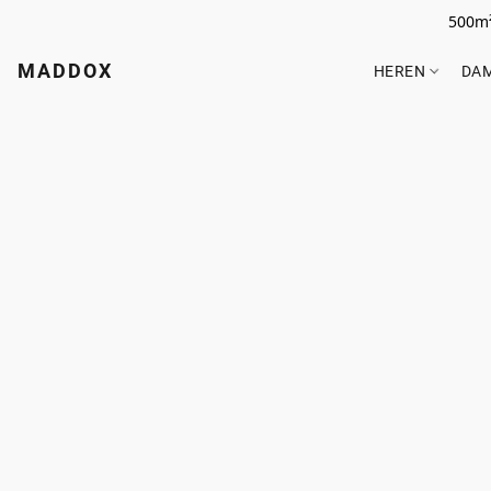
500m²
MADDOX
HEREN
DA