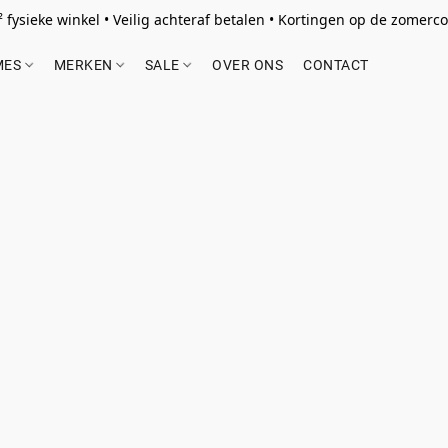
 fysieke winkel • Veilig achteraf betalen • Kortingen op de zomercol
MES
MERKEN
SALE
OVER ONS
CONTACT