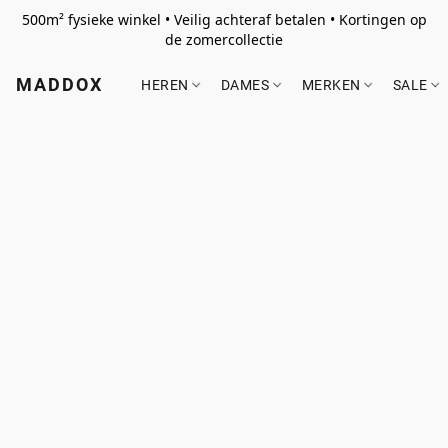
500m² fysieke winkel • Veilig achteraf betalen • Kortingen op
de zomercollectie
MADDOX
HEREN
DAMES
MERKEN
SALE