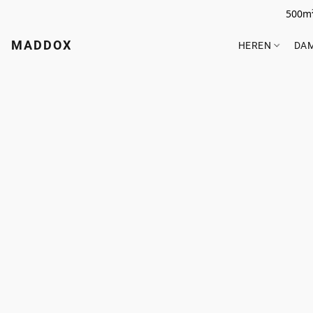
500m²
MADDOX
HEREN
DA