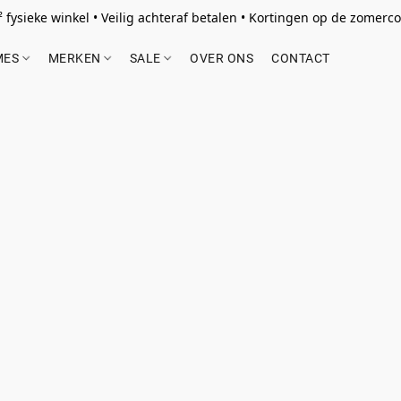
 fysieke winkel • Veilig achteraf betalen • Kortingen op de zomercol
MES
MERKEN
SALE
OVER ONS
CONTACT