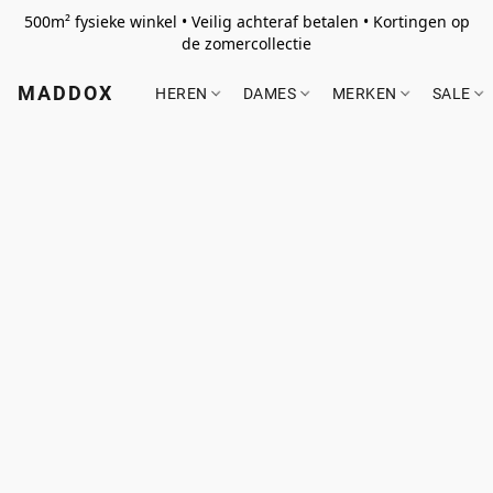
500m² fysieke winkel • Veilig achteraf betalen • Kortingen op
de zomercollectie
MADDOX
HEREN
DAMES
MERKEN
SALE