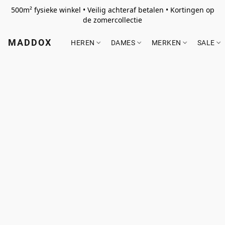
500m² fysieke winkel • Veilig achteraf betalen • Kortingen op
de zomercollectie
MADDOX
HEREN
DAMES
MERKEN
SALE