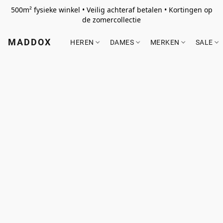
500m² fysieke winkel • Veilig achteraf betalen • Kortingen op
de zomercollectie
MADDOX
HEREN
DAMES
MERKEN
SALE