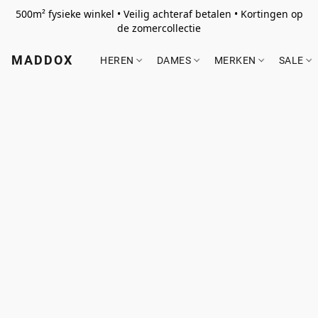
500m² fysieke winkel • Veilig achteraf betalen • Kortingen op
de zomercollectie
MADDOX
HEREN
DAMES
MERKEN
SALE