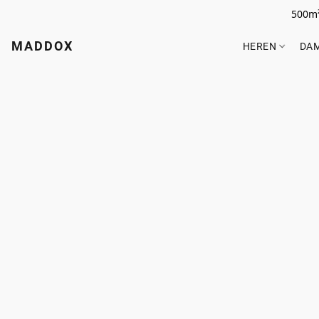
500m²
MADDOX
HEREN
DA