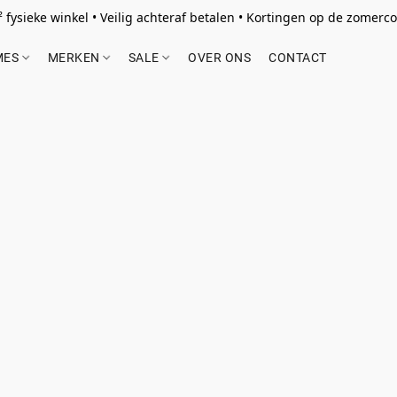
 fysieke winkel • Veilig achteraf betalen • Kortingen op de zomercol
MES
MERKEN
SALE
OVER ONS
CONTACT