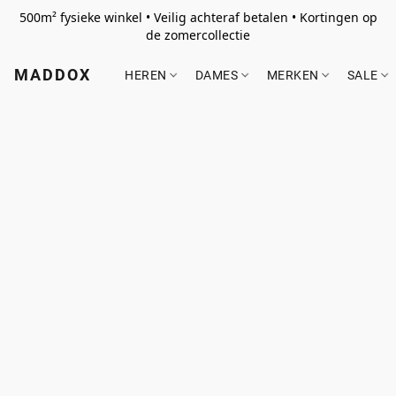
500m² fysieke winkel • Veilig achteraf betalen • Kortingen op
de zomercollectie
MADDOX
HEREN
DAMES
MERKEN
SALE