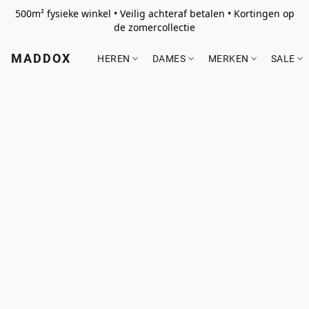
500m² fysieke winkel • Veilig achteraf betalen • Kortingen op
de zomercollectie
MADDOX
HEREN
DAMES
MERKEN
SALE