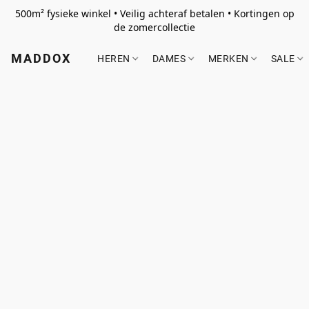
500m² fysieke winkel • Veilig achteraf betalen • Kortingen op
de zomercollectie
MADDOX
HEREN
DAMES
MERKEN
SALE