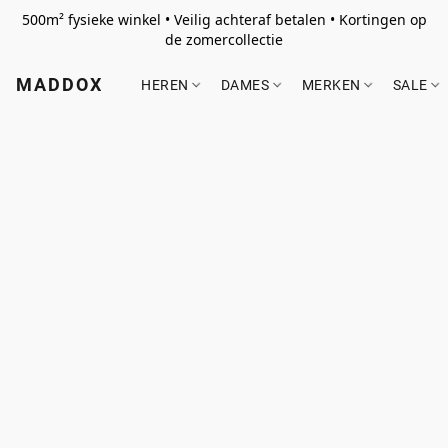
500m² fysieke winkel • Veilig achteraf betalen • Kortingen op
de zomercollectie
MADDOX
HEREN
DAMES
MERKEN
SALE