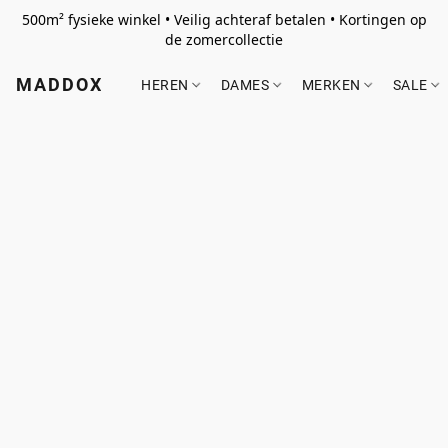
500m² fysieke winkel • Veilig achteraf betalen • Kortingen op
de zomercollectie
MADDOX
HEREN
DAMES
MERKEN
SALE