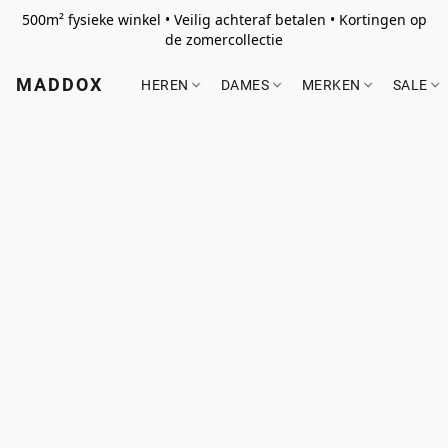
500m² fysieke winkel • Veilig achteraf betalen • Kortingen op
de zomercollectie
MADDOX
HEREN
DAMES
MERKEN
SALE