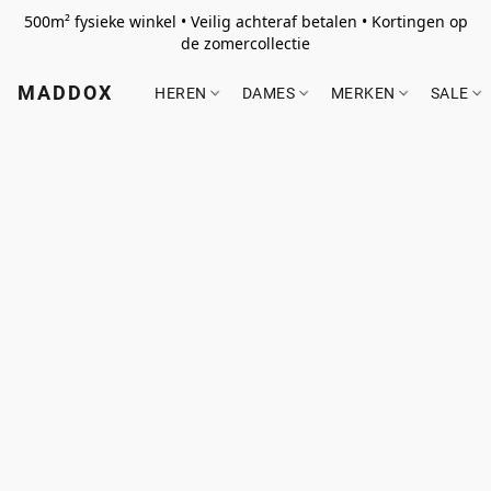
500m² fysieke winkel • Veilig achteraf betalen • Kortingen op
de zomercollectie
MADDOX
HEREN
DAMES
MERKEN
SALE