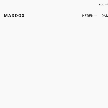
500m²
MADDOX
HEREN
DA