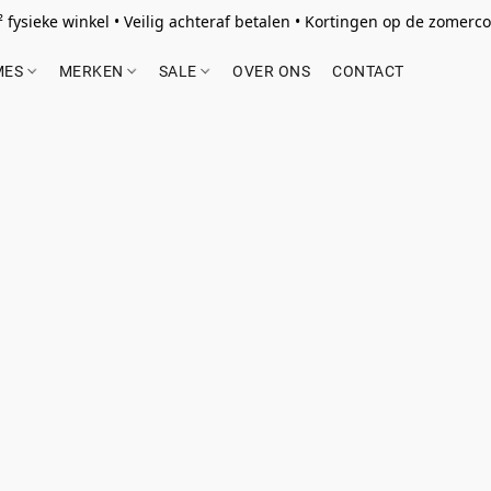
 fysieke winkel • Veilig achteraf betalen • Kortingen op de zomercol
MES
MERKEN
SALE
OVER ONS
CONTACT