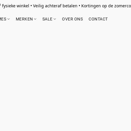
 fysieke winkel • Veilig achteraf betalen • Kortingen op de zomercol
MES
MERKEN
SALE
OVER ONS
CONTACT