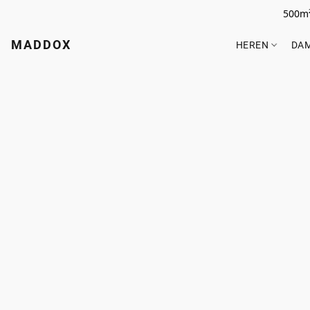
500m²
MADDOX
HEREN
DA