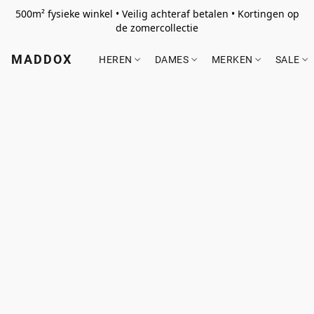
500m² fysieke winkel • Veilig achteraf betalen • Kortingen op
de zomercollectie
MADDOX
HEREN
DAMES
MERKEN
SALE