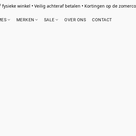
 fysieke winkel • Veilig achteraf betalen • Kortingen op de zomercol
MES
MERKEN
SALE
OVER ONS
CONTACT