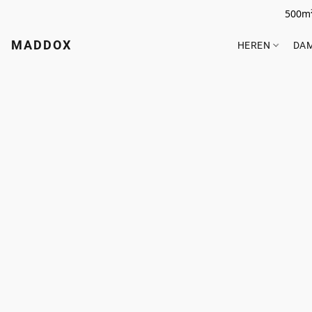
500m²
MADDOX
HEREN
DA