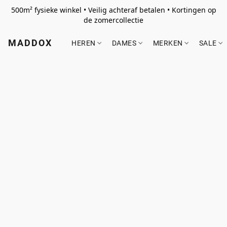
500m² fysieke winkel • Veilig achteraf betalen • Kortingen op
de zomercollectie
MADDOX
HEREN
DAMES
MERKEN
SALE