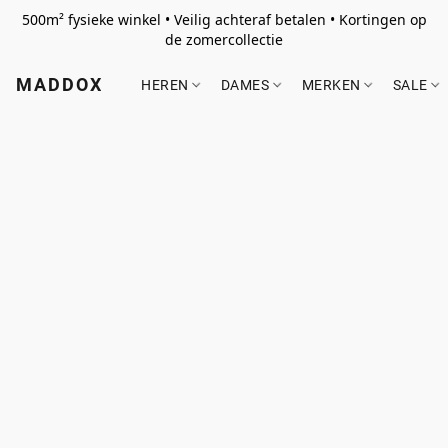
500m² fysieke winkel • Veilig achteraf betalen • Kortingen op
de zomercollectie
MADDOX
HEREN
DAMES
MERKEN
SALE